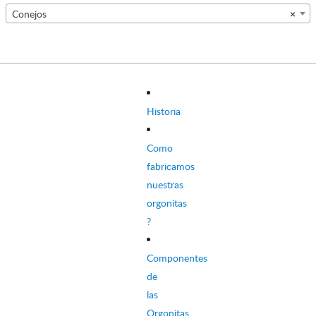
Conejos
×
Historia
Como
fabricamos
nuestras
orgonitas
?
Componentes
de
las
Orgonitas