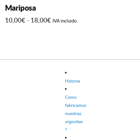
Mariposa
Rango
10,00
€
-
18,00
€
IVA incluido.
de
Este
precios:
producto
desde
tiene
10,00€
múltiples
hasta
variantes.
18,00€
Las
opciones
Historia
se
pueden
Como
elegir
fabricamos
en
nuestras
la
orgonitas
página
?
de