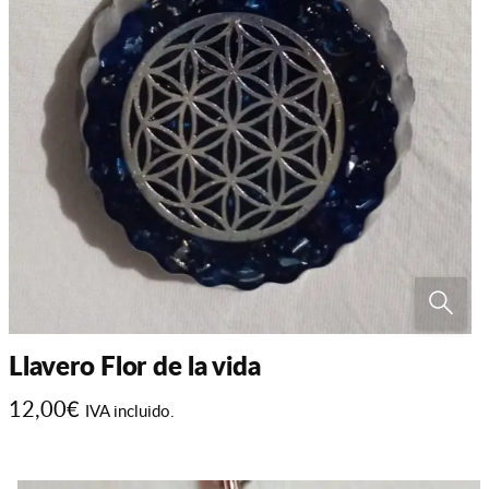
Llavero Flor de la vida
12,00
€
IVA incluido.
Este
producto