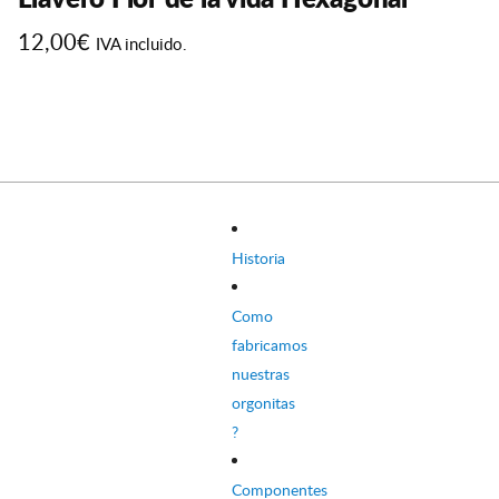
12,00
€
IVA incluido.
Este
producto
tiene
múltiples
variantes.
Las
opciones
Historia
se
pueden
Como
elegir
fabricamos
en
nuestras
la
orgonitas
página
?
de
producto
Componentes