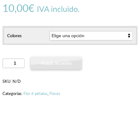
10,00
€
IVA incluido.
Colores
Flor
Añadir al carrito
6
pétalos
SKU:
N/D
cantidad
Categorías:
Flor 6 pétalos
,
Flores