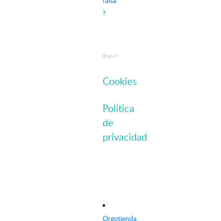
falsa
?
Cookies
Política
de
privacidad
Orgotienda