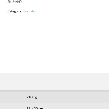
SKU:
N/D
de
Categoría:
Pirámides
la
Vida
cantidad
2100 g
16 × 20 cm