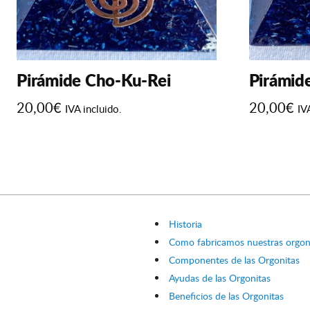
Pirámide Cho-Ku-Rei
Pirámide
20,00
€
20,00
€
IVA incluido.
IV
Este
Este
producto
producto
tiene
tiene
múltiples
múltiples
variantes.
variantes.
Las
Las
Historia
opciones
opciones
Como fabricamos nuestras orgoni
se
se
Componentes de las Orgonitas
pueden
pueden
Ayudas de las Orgonitas
elegir
elegir
Beneficios de las Orgonitas
en
en