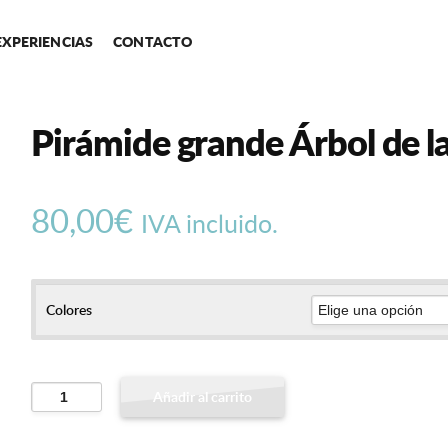
EXPERIENCIAS
CONTACTO
Pirámide grande Árbol de l
80,00
€
IVA incluido.
Colores
Pirámide
Añadir al carrito
grande
Árbol