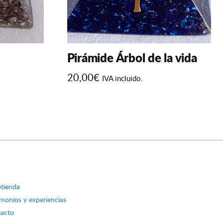
Pirámide Árbol de la vida
20,00
€
IVA incluido.
Este
producto
tiene
múltiples
variantes.
Las
opciones
se
tienda
pueden
imonios y experiencias
elegir
acto
en