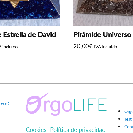
 Estrella de David
Pirámide Universo
20,00
€
A incluido.
IVA incluido.
Este
producto
tiene
múltiples
variantes.
Las
opciones
tas ?
se
Orgo
pueden
Test
elegir
Cont
Cookies
Política de privacidad
en